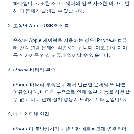
하나입니다. 또한 소프트웨어의 일부 사소한 버그로 인
해 이 문제가 발생할 수 있습니다.
고장난 Apple USB 케이블
손상된 Apple 케이블을 사용하는 경우 iPhone과 컴퓨
터 간의 연결 문제에 직면하게 됩니다. 이로 인해 아이
튠즈 아이폰 연결 오류가 일어날 수 있습니다.
iPhone 배터리 부족
iPhone 배터리 부족은 위에서 언급한 문제의 또 다른
이유입니다. 배터리 부족으로 인해 일부 기능을 사용할
수 없고 이로 인해 장치 성능이 느려지기 때문입니다.
나쁜 인터넷 연결
iPhone이 불안정하거나 열악한 네트워크에 연결되어