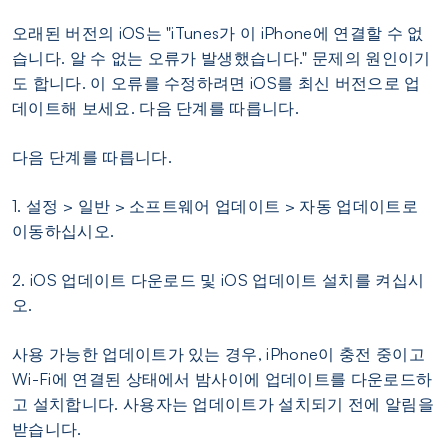
오래된 버전의 iOS는 "iTunes가 이 iPhone에 연결할 수 없
습니다. 알 수 없는 오류가 발생했습니다." 문제의 원인이기
도 합니다. 이 오류를 수정하려면 iOS를 최신 버전으로 업
데이트해 보세요. 다음 단계를 따릅니다.
다음 단계를 따릅니다.
1. 설정 > 일반 > 소프트웨어 업데이트 > 자동 업데이트로
이동하십시오.
2. iOS 업데이트 다운로드 및 iOS 업데이트 설치를 켜십시
오.
사용 가능한 업데이트가 있는 경우, iPhone이 충전 중이고
Wi-Fi에 연결된 상태에서 밤사이에 업데이트를 다운로드하
고 설치합니다. 사용자는 업데이트가 설치되기 전에 알림을
받습니다.