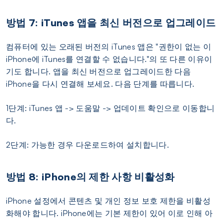
방법 7: iTunes 앱을 최신 버전으로 업그레이드
컴퓨터에 있는 오래된 버전의 iTunes 앱은 "권한이 없는 이
iPhone에 iTunes를 연결할 수 없습니다."의 또 다른 이유이
기도 합니다. 앱을 최신 버전으로 업그레이드한 다음
iPhone을 다시 연결해 보세요. 다음 단계를 따릅니다.
1단계: iTunes 앱 -> 도움말 -> 업데이트 확인으로 이동합니
다.
2단계: 가능한 경우 다운로드하여 설치합니다.
방법 8: iPhone의 제한 사항 비활성화
iPhone 설정에서 콘텐츠 및 개인 정보 보호 제한을 비활성
화해야 합니다. iPhone에는 기본 제한이 있어 이로 인해 아