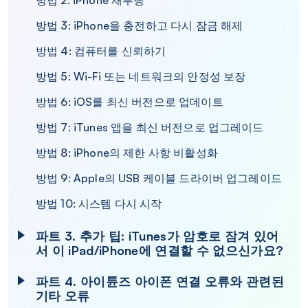
방법 2: iPhone 재부팅
방법 3: iPhone을 충전하고 다시 잠금 해제
방법 4: 컴퓨터를 신뢰하기
방법 5: Wi-Fi 또는 네트워크의 안정성 보장
방법 6: iOS를 최신 버전으로 업데이트
방법 7: iTunes 앱을 최신 버전으로 업그레이드
방법 8: iPhone의 제한 사항 비활성화
방법 9: Apple의 USB 케이블 드라이버 업그레이드
방법 10: 시스템 다시 시작
파트 3. 추가 팁: iTunes가 암호로 잠겨 있어
서 이 iPad/iPhone에 연결할 수 없으신가요?
파트 4. 아이튠즈 아이폰 연결 오류와 관련된
기타 오류