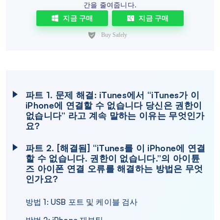
간을 줄여줍니다.
지금 구매
지금 구매
파트 1. 문제 해결: iTunes에서 “iTunes가 이
iPhone에 연결할 수 없습니다 당신은 권한이
없습니다” 라고 계속 말하는 이유는 무엇인가
요?
파트 2. [해결됨] “iTunes를 이 iPhone에 연결
할 수 없습니다. 권한이 없습니다.”의 아이튠
즈 아이폰 연결 오류를 해결하는 방법은 무엇
인가요?
방법 1: USB 포트 및 케이블 검사