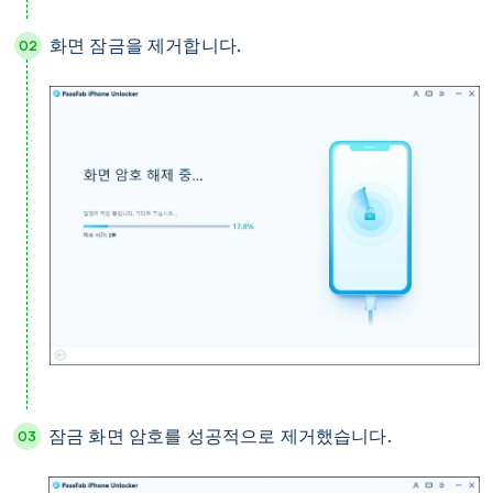
화면 잠금을 제거합니다.
잠금 화면 암호를 성공적으로 제거했습니다.