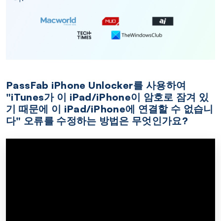
PassFab iPhone Unlocker를 사용하여
"iTunes가 이 iPad/iPhone이 암호로 잠겨 있
기 때문에 이 iPad/iPhone에 연결할 수 없습니
다" 오류를 수정하는 방법은 무엇인가요?