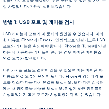
없습니다." 오류를 해결하기 위해 구현할 수 있는 몇 가지 수
정 사항입니다. 간단히 살펴보겠습니다.
방법 1: USB 포트 및 케이블 검사
USB 케이블과 포트가 이 문제의 원인일 수 있습니다. 이러
한 이유로 iPhone과 iTunes가 안정적으로 연결되도록 USB
포트와 케이블을 확인해야 합니다. iPhone을 iTunes에 연결
하는 데 사용하는 케이블이 손상된 경우 아이폰 아이튠즈
연결 오류가 발생합니다.
마찬가지로 포트도 결함이 있을 수 있으며 이는 아이폰 아
이튠즈 연결 오류의 원인이 됩니다. iPhone과 컴퓨터의 포
트를 청소한 다음 다시 연결해 보십시오. 또한 다른 컴퓨터
에서 새 케이블을 사용해 보십시오. 이렇게 하면 케이블이
손상되었는지 혹은 포트가 손상되었는지 알 수 있습니다.