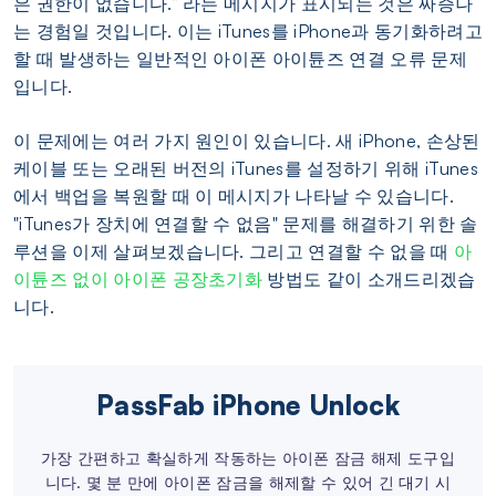
은 권한이 없습니다.” 라는 메시지가 표시되는 것은 짜증나
는 경험일 것입니다. 이는 iTunes를 iPhone과 동기화하려고
할 때 발생하는 일반적인 아이폰 아이튠즈 연결 오류 문제
입니다.
이 문제에는 여러 가지 원인이 있습니다. 새 iPhone, 손상된
케이블 또는 오래된 버전의 iTunes를 설정하기 위해 iTunes
에서 백업을 복원할 때 이 메시지가 나타날 수 있습니다.
"iTunes가 장치에 연결할 수 없음" 문제를 해결하기 위한 솔
루션을 이제 살펴보겠습니다. 그리고 연결할 수 없을 때
아
이튠즈 없이 아이폰 공장초기화
방법도 같이 소개드리겠습
니다.
PassFab iPhone Unlock
가장 간편하고 확실하게 작동하는 아이폰 잠금 해제 도구입
니다. 몇 분 만에 아이폰 잠금을 해제할 수 있어 긴 대기 시