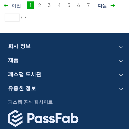
1
2
3
4
5
6
7
이전
다음
/
7
회사 정보
문의하기
제품
회사 소개
PassFab 4WinKey
패스팹 도서관
비지니스
PassFab FixUWin
고객 지원
지식 베이스
유용한 정보
PassFab 4EasyPartition
구독 갱신 시 무료 연장 혜택!
Windows 암호
PassFab Duplicate File Deleter
아이폰/아이패드
패스팹 공식 웹사이트
Windows 팁
PassFab for Excel
Android에 대한 팁
중복 파일
PassFab iPhone Unlock
Excel에 대한 팁
PassFab Android Unlock
PDF에 대한 팁