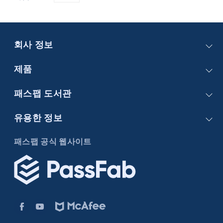
회사 정보
문의하기
제품
회사 소개
PassFab 4WinKey
패스팹 도서관
비지니스
PassFab FixUWin
고객 지원
지식 베이스
유용한 정보
PassFab 4EasyPartition
구독 갱신 시 무료 연장 혜택!
Windows 암호
PassFab Duplicate File Deleter
아이폰/아이패드
패스팹 공식 웹사이트
Windows 팁
PassFab for Excel
Android에 대한 팁
중복 파일
PassFab iPhone Unlock
Excel에 대한 팁
PassFab Android Unlock
PDF에 대한 팁